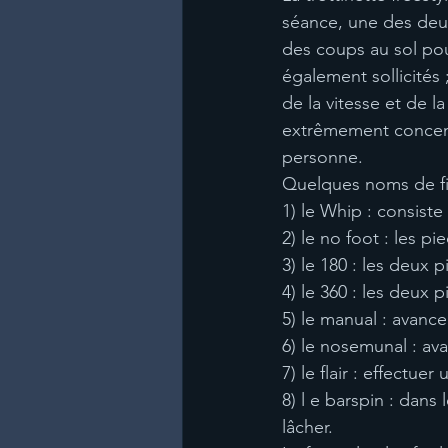
séance, une des deu
des coups au sol pour
également sollicités 
de la vitesse et de la
extrêmement concentr
personne.
Quelques noms de fi
1) le Whip : consiste
2) le no foot : les p
3) le 180 : les deux 
4) le 360 : les deux p
5) le manual : avance
6) le nosemunal : av
7) le flair : effectu
8) l e barspin : dans 
lâcher.