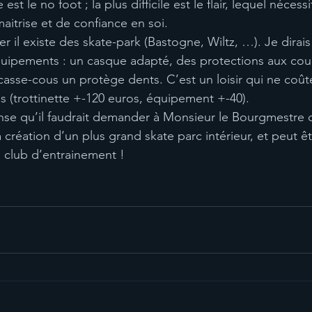
e est le no foot ; la plus difficile est le flair, lequel néce
aitrise et de confiance en soi.
r il existe des skate-park (Bastogne, Wiltz, …). Je dirais 
quipements : un casque adapté, des protections aux cou
casse-cous un protège dents. C’est un loisir qui ne coût
es (trottinette +-120 euros, équipement +-40).
nse qu’il faudrait demander à Monsieur le Bourgmestre 
 la création d’un plus grand skate parc intérieur, et peut ê
n club d’entrainement !