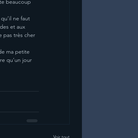
ssite beaucoup
qu’il ne faut
des et aux
e pas très cher
de ma petite
tre qu’un jour
Voir tout