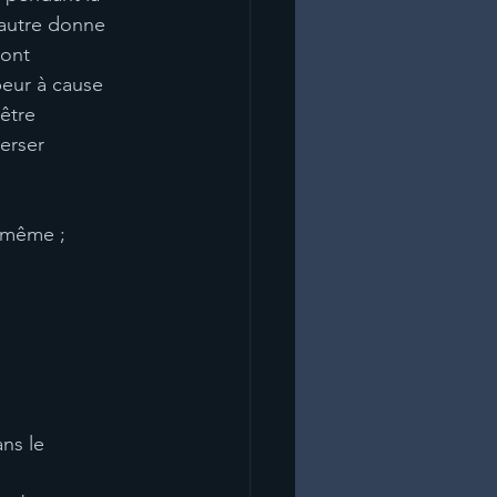
’autre donne
sont
peur à cause
 être
verser
i même ;
ans le