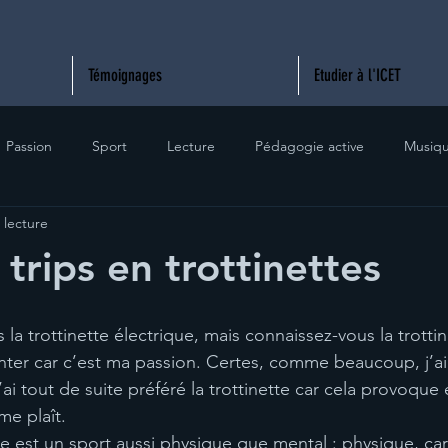
Témoignages
Etudier à l'ICET
Passion
Sport
Lecture
Pédagogie active
Musiq
 lecture
 trips en trottinettes
la trottinette électrique, mais connaissez-vous la trottin
enter car c’est ma passion. Certes, comme beaucoup, j’ai
j’ai tout de suite préféré la trottinette car cela provoq
me plaît.
yle est un sport aussi physique que mental : physique, ca