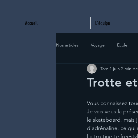
Accueil
L'équipe
Nos articles
Voyage
Ecole
Tom
1 juin
2 min de
Trotte et
Vous connaissez tous 
Je vais vous la prés
le skateboard, mais 
d’adrénaline, ce qui 
La trottinette freest