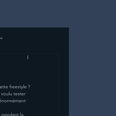
ue
ette freestyle ?
 voulu tester
ue énormément
r pendant la