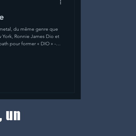
ue
 metal, du même genre que
w York, Ronnie James Dio et
bath pour former « DIO » -
usique est parfois petit !
oly Diver est sorti en 1982 ;
a ce jour. Les sonorités de cet
elles du Heavy Metal avec
 et forte, des riffs de
es, un ry
, un