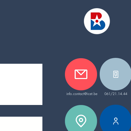
info.contact@icet.be
061/21.14.44