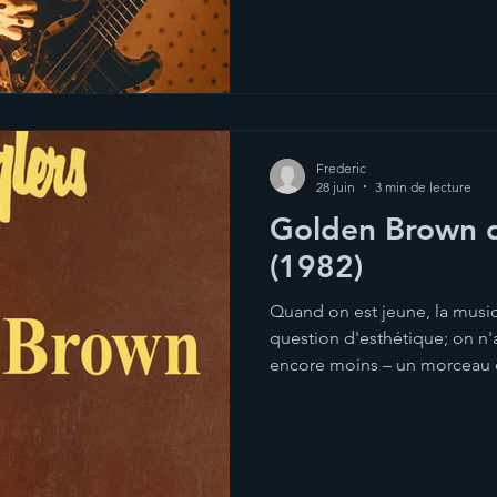
avant les buzz d’internet, 
des clips vidéos, dès qu’il fa
entendre plutôt que l’invers
Frederic
28 juin
3 min de lecture
Golden Brown d
(1982)
Quand on est jeune, la musi
question d'esthétique; on n'
encore moins – un morceau 
ses seules qualités intrinsè
qu'il ou qu'elle procure; une
est une manière de se classe
personnalité ou, pour ainsi dir