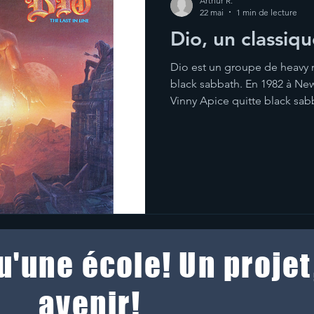
Arthur R.
22 mai
1 min de lecture
Dio, un classiq
Dio est un groupe de heavy
black sabbath. En 1982 à Ne
Vinny Apice quitte black sab
comme quoi le monde de la m
Leur première album studio, H
c’est leur plus grand succès 
album relèvent bien sûr de c
cependant une voix plus aiguë
guitare puissants et complex
qu'une école! Un projet
avenir!