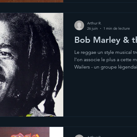
quoique l'on soit en train de l
tendance à s'enfermer dans 
Arthur R.
26 juin
1 min de lecture
Bob Marley & t
Le reggae un style musical tr
l’on associe le plus a cette
Wailers - un groupe légendai
pas moins : Exodus, sorti en
petite île ensoleillée des Ca
guerre civile affreuse, on sa
l'origine une réponse à cett
j’écoute du reggae on me di
utopiste ou éloignée de la