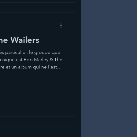
a construire... Ainsi a-t-on
un pe
he Wailers
ès particulier, le groupe que
 musique est Bob Marley & The
re et un album qui ne l'est
 1977. Venant de la Jamaique,
raibes qui connaissait une
it moins que le Reggae est à
e violence. Quand je dis que
t que c’est une musique