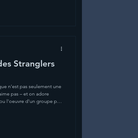
notamment avec l’avènement
llut se montrer pour se faire
e
es Stranglers
que n'est pas seulement une
aime pas – et on adore
ou l'oeuvre d'un groupe pour
ques ou encore pour l'émotion
 musique, quelle qu'elle soit,
r, de revendiquer sa
e, la solidité de celle-ci –