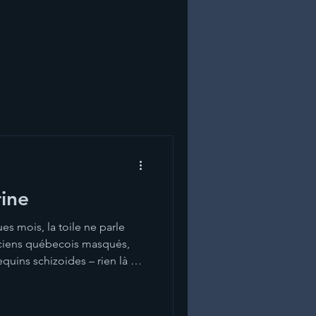
ine
es mois, la toile ne parle
ciens québecois masqués,
quins schizoides – rien là de
nnu bien des mises en scènes
mboliques ou juste bizarres,
ar Roxy Music. En effet, bien