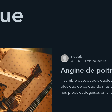
ue
Frederic
30 juin
4 min de lecture
Angine de poitr
Il semble que, depuis quelqu
plus que de ce duo de musi
nus-pieds et déguisés en arle
bien original : le rock a co
de musiciens, grotesques, sy
de Bowie à Kiss en passant p