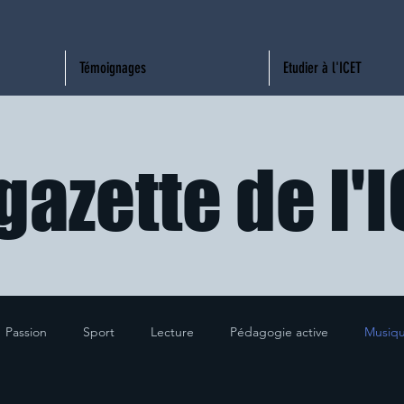
Témoignages
Etudier à l'ICET
gazette de l'
Passion
Sport
Lecture
Pédagogie active
Musiq