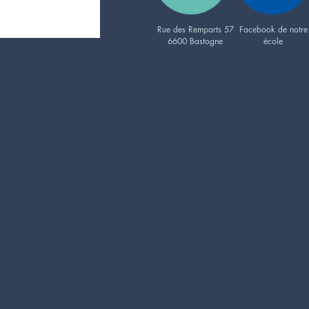
Rue des Remparts 57
Facebook de notre
6600 Bastogne
école